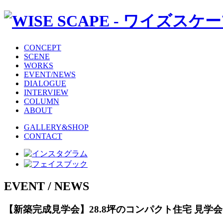
CONCEPT
SCENE
WORKS
EVENT/NEWS
DIALOGUE
INTERVIEW
COLUMN
ABOUT
GALLERY&SHOP
CONTACT
EVENT / NEWS
【新築完成見学会】28.8坪のコンパクト住宅 見学会