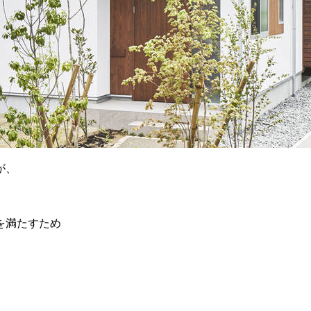
が、
を満たすため