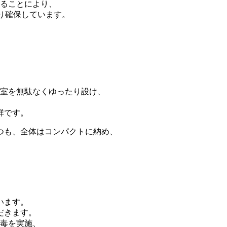
することにより、
り確保しています。
事室を無駄なくゆったり設け、
群です。
つも、全体はコンパクトに納め、
います。
だきます。
消毒を実施、