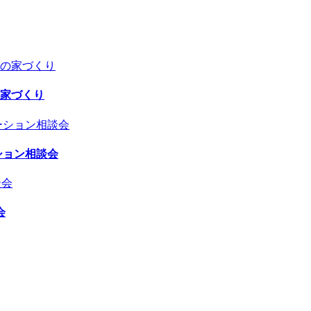
家づくり
ション相談会
会