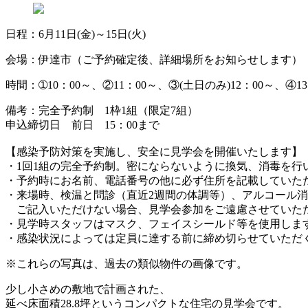
日程：6月11日(金)～15日(火)
会場：伊達市（ご予約確定後、詳細場所をお知らせします）
時間：➀10：00～、②11：00～、③(土日のみ)12：00～、④13
備考：完全予約制 1枠1組（限定7組）
申込締切日 前日 15：00まで
【感染予防対策を実施し、安全に見学会を開催いたします】
・1回1組の完全予約制。密にならないように換気、消毒を行
・予約時にお名前、電話番号の他に必ず住所を記載していた
・来場時、検温と問診（直近2週間の体調等）、アルコール
ご記入いただけない場合、見学会参加をご遠慮させていた
・見学時スタッフはマスク、フェイスシールド等を使用しま
・感染状況によっては定員に達する前に締め切らせていただ
※これらの写真は、過去の類似物件の画像です。
少し小さめの敷地で計画された、
延べ床面積28.8坪というコンパクトな住宅の見学会です。