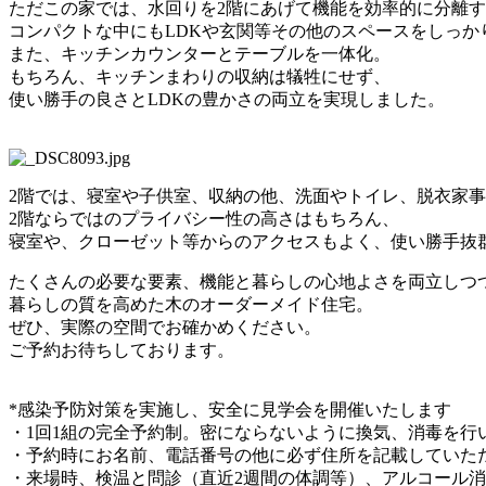
ただこの家では、水回りを2階にあげて機能を効率的に分離
コンパクトな中にもLDKや玄関等その他のスペースをしっか
また、キッチンカウンターとテーブルを一体化。
もちろん、キッチンまわりの収納は犠牲にせず、
使い勝手の良さとLDKの豊かさの両立を実現しました。
2階では、寝室や子供室、収納の他、洗面やトイレ、脱衣家
2階ならではのプライバシー性の高さはもちろん、
寝室や、クローゼット等からのアクセスもよく、使い勝手抜
たくさんの必要な要素、機能と暮らしの心地よさを両立しつ
暮らしの質を高めた木のオーダーメイド住宅。
ぜひ、実際の空間でお確かめください。
ご予約お待ちしております。
*感染予防対策を実施し、安全に見学会を開催いたします
・1回1組の完全予約制。密にならないように換気、消毒を行
・予約時にお名前、電話番号の他に必ず住所を記載していた
・来場時、検温と問診（直近2週間の体調等）、アルコール